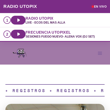
RADIO UTOPIX
EN VIVO
RADIO UTOPIX
1
LIVE - ECOS DEL MÁS ALLÁ
FRECUENCIA UTOPIXEL
2
SESIONES FUEGO NUEVO- ALENA VOX (DJ SET)
Ir
al
contenido
✦ REGISTROS ✦ REGISTROS ✦ REG